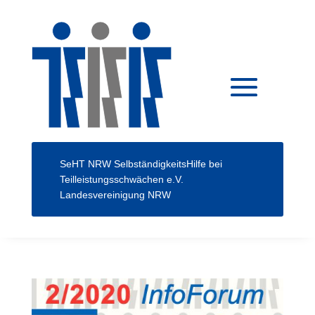
SeHT NRW
SelbständigkeitsHilfe bei
Teilleistungsschwächen e.V.
Landesvereinigung NRW