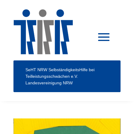
SeHT NRW
SelbständigkeitsHilfe bei
Teilleistungsschwächen e.V.
Landesvereinigung NRW